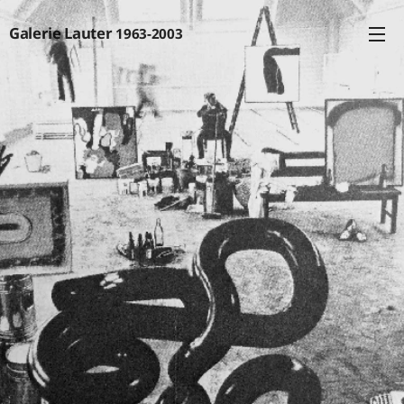
Galerie
Lauter
1963
-
2003